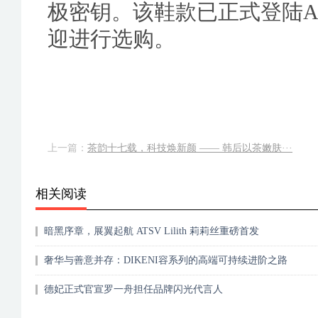
极密钥。该鞋款已正式登陆ANT
迎进行选购。
上一篇：
茶韵十七载，科技焕新颜 —— 韩后以茶嫩肤···
相关阅读
暗黑序章，展翼起航 ATSV Lilith 莉莉丝重磅首发
奢华与善意并存：DIKENI容系列的高端可持续进阶之路
德妃正式官宣罗一舟担任品牌闪光代言人