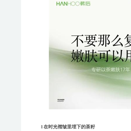
l 在时光褶皱里埋下的茶籽