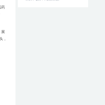
猛药
转
，展
头，