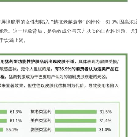
屏障脆弱的女性却陷入 "越抗老越衰老" 的悖论：61.3% 因高浓
加速催老。这一现象背后，是强效成分与东方肤质的适配性难题。尤
于饮鸩止渴。