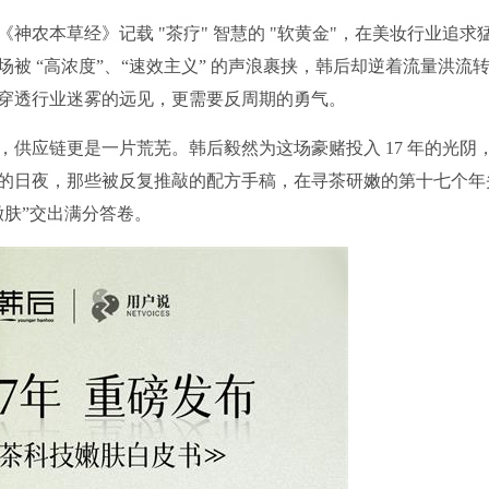
神农本草经》记载 "茶疗" 智慧的 "软黄金"，在美妆行业追求
被 “高浓度”、“速效主义” 的声浪裹挟，韩后却逆着流量洪流
穿透行业迷雾的远见，更需要反周期的勇气。
供应链更是一片荒芜。韩后毅然为这场豪赌投入 17 年的光阴
的日夜，那些被反复推敲的配方手稿，在寻茶研嫩的第十七个年
嫩肤”交出满分答卷。