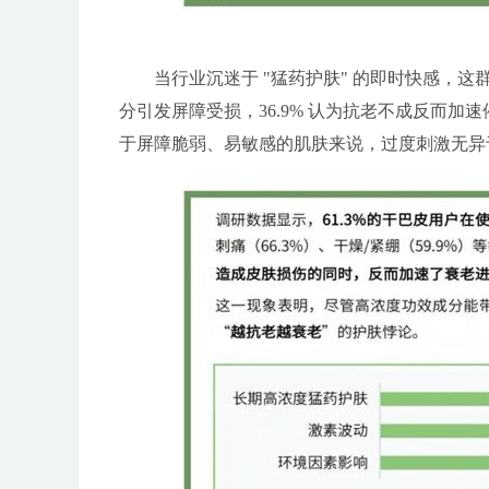
当行业沉迷于 "猛药护肤" 的即时快感，这群
分引发屏障受损，36.9% 认为抗老不成反而
于屏障脆弱、易敏感的肌肤来说，过度刺激无异