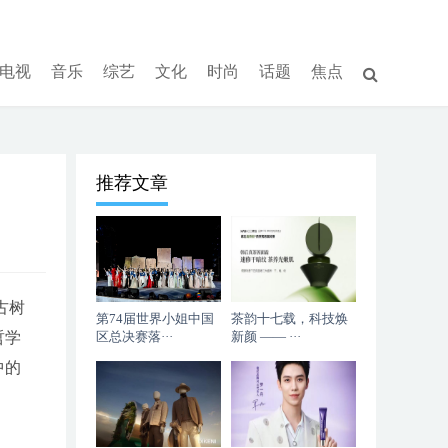
电视
音乐
综艺
文化
时尚
话题
焦点
推荐文章
古树
第74届世界小姐中国
茶韵十七载，科技焕
哲学
区总决赛落···
新颜 —— ···
中的