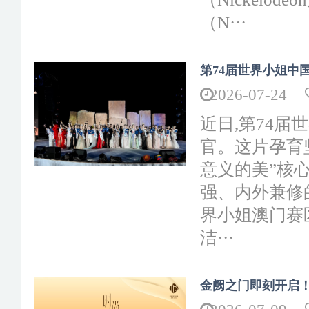
（N···
第74届世界小姐中国
2026-07-24
近日,第74
官。这片孕育
意义的美”核
强、内外兼修
界小姐澳门赛
洁···
金阙之门即刻开启！2