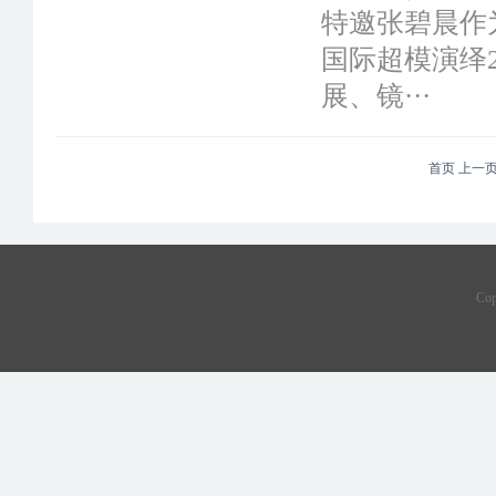
特邀张碧晨作
国际超模演绎
展、镜···
首页
上一
Co