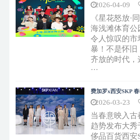
2026-04-09
《星花怒放·
海浅滩体育公
令人惊叹的市
暴！不是怀旧
齐放的时代，
···
费加罗x西安SKP 
2026-03-23
当春意映入古
趋势发布大秀于
侈品百货西安