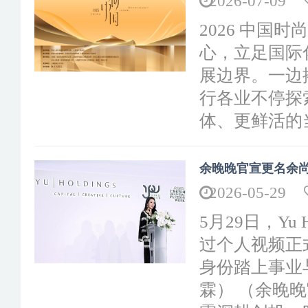
2026-07-09
2026 中国
心，立足国际
展边界。一边
行各业不停探
体、更鲜活的当
余晚晚官宣更名余尚
2026-05-29
5月29日，Yu 
过个人视频正
身份踏上事业
霖） （余晚