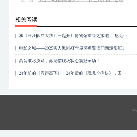
相关阅读
和《汪汪队立大功》一起开启博物馆探险之旅吧！ 尼克···
电影之城——2025实力派MAT年度盛典暨澳门新濠影汇1···
高音破尽质疑，苏见信现场状态震撼全场！
24年前的《震翅高飞》，24年后的《玩儿个痛快》，田···
Co