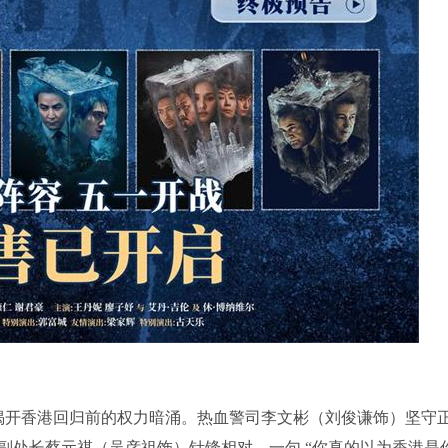
揭开香港回归前的权力暗涌。热血警司李文彬（刘俊谦饰）坚守
副处长蔡元祺（吴彦祖饰）针锋相对，一句 “你真的以为香港是