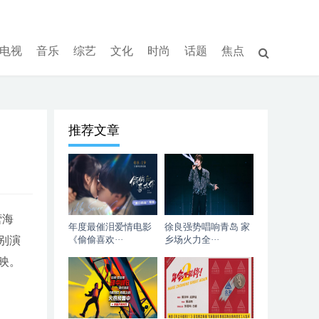
电视
音乐
综艺
文化
时尚
话题
焦点
推荐文章
营海
年度最催泪爱情电影
徐良强势唱响青岛 家
别演
《偷偷喜欢···
乡场火力全···
映。