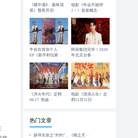
《碟中谍8：最终清
电影《年会不能停
算》预售开启···
2！》首发概念···
牛在在首张个人
阵容集结完毕！2026
EP《新手村玩家···
年北京台春···
《淬火年代》定档
电影《浪浪人生》定
06.17 热血···
档12月31日···
热门文章
正
探寻生命之“灼灼”，《桃之夭···
你作