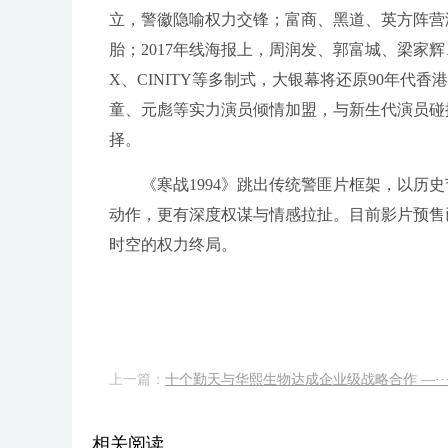
立，警徽隐喻权力交锋；富商、黑道、英方阵营
胎；2017年线海报上，周润发、郭富城、梁家
X、CINITY等多制式，大银幕将还原90年
童、元彪等实力演员倾情加盟，与新生代演员碰
择。
《寒战1994》跳出传统警匪片框架，以
动作，更有深度权谋与情感拉扯。目前影片预售
时空的权力终局。
上一篇：
十个勤天与华熙生物达成企业级战略合作 —··
相关阅读