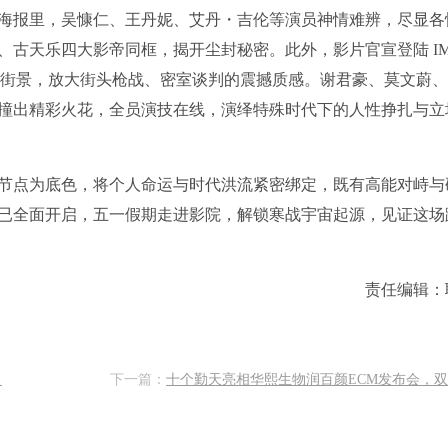
海报里，吴慷仁、王丹妮、艾丹・吉伦等演员神情难辨，尽显各
辉、古天乐四大影帝同框，揭开尘封秘密。此外，影片官宣登陆 I
代香港街景，放大街头枪战、密室谈判的震撼质感。谢君豪、莫文蔚
撞出精彩火花，全员演技在线，演绎特殊时代下的人性挣扎与立
历史节点为底色，将个人命运与时代洪流紧密绑定，既有高能对峙与
已全面开启，五一假期走进影院，解锁寒战宇宙起源，见证这场
责任编辑：
·
下一篇：
十个勤天亮相华熙生物润百颜ECM发布会，双方