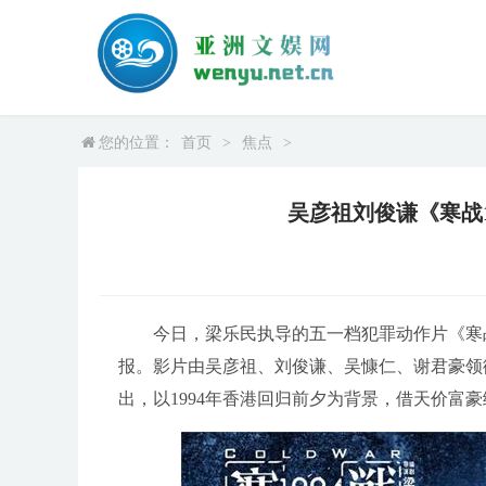
您的位置：
首页
>
焦点
>
吴彦祖刘俊谦《寒战1
今日，梁乐民执导的五一档犯罪动作片《寒战1
报。影片由吴彦祖、刘俊谦、吴慷仁、谢君豪领
出，以1994年香港回归前夕为背景，借天价富