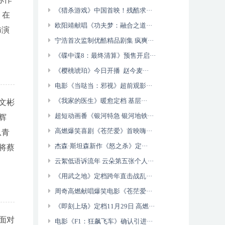
《猎杀游戏》中国首映！残酷求···
）在
欧阳靖献唱《功夫梦：融合之道···
饰演
宁浩首次监制优酷精品剧集 疯爽···
《碟中谍8：最终清算》预售开启···
《樱桃琥珀》今日开播 赵今麦···
电影《当哒当：邪视》超前观影···
《我家的医生》暖愈定档 基层···
李文彬
超短动画番《银河特急 银河地铁···
辉
高燃爆笑喜剧《苍茫爱》首映嗨···
从青
杰森·斯坦森新作《怒之杀》定···
将蔡
云絮低语诉流年 云朵第五张个人···
《用武之地》定档跨年直击战乱···
周奇高燃献唱爆笑电影《苍茫爱···
《即刻上场》定档11月29日 高燃···
面对
电影《F1：狂飙飞车》确认引进···