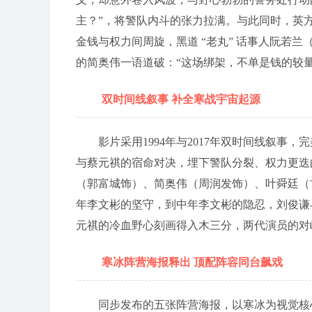
主？”，将警队内斗的张力拉满。与此同时，英
金钱与权力间周旋，黑道 “老丸” 话事人阮若
的简奥伟一语道破：“这场绑架，不单是钱的较
双时间线叙事 补全寒战宇宙起源
影片采用1994年与2017年双时间线叙事
与蔡元祺的宿命对决，埋下警队分裂、权力更迭的
（郭富城饰）、简奥伟（周润发饰）、叶舜廷（古
年李文彬的坚守，到中年李文彬的隐忍，刘俊谦
元祺的冷血野心刻画得入木三分，两代演员的对峙
寒冰阵营海报释出 顶配阵容同台飙戏
同步发布的五张阵营海报，以寒冰为视觉核