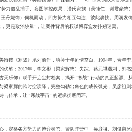
方势力借乱插手、妄图掌控政局，潘氏家族（吴慷仁、谢君豪饰
兰（王丹妮饰）伺机而动，四方势力相互勾连、彼此裹挟。周润发
量，更是政治较量”，让案件背后的权谋博弈愈发扑朔迷离。
，完美衔接《寒战》系列前作，填补十年剧情空白。1994年，青年
伏笔；2017年，李文彬（梁家辉饰）失踪、蔡元祺遇刺，刘杰
天乐饰）联手开启尘封档案，揭开 “寒战” 行动的真正起源。
与梁家辉的跨时空演绎，完整勾勒出角色的成长弧光；吴彦祖则
与传承，让 “寒战宇宙” 的逻辑彻底闭环。
心，定格各方势力的博弈状态。警队阵营中，吴彦祖、刘俊谦冰