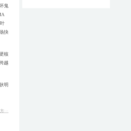
怀鬼
MA
、叶
场抉
硬核
跨越
耿明
···