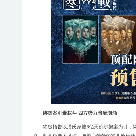
绑架案引爆权斗 四方势力暗流汹涌
终极预告以潘氏家族6亿天价绑架案为引，
义，却意外卷入风波，与野心勃勃的警务处行动