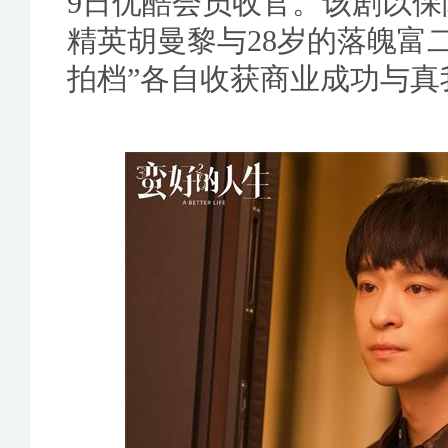
9日优酷会员收官。该剧以保
精英胡曼黎与28岁的落魄富二
拍档”各自收获商业成功与真