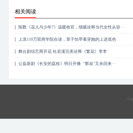
相关阅读
陈数《花儿与少年7》温暖收官，细腻诠释当代女性从容···
上淇110万双商学院在读，章子怡早看穿她的上进底色
舞台剧综艺两开花 杜若溪完美诠释《繁花》李李
公磊新剧《长安的荔枝》明日开播 “辉叔”又杀回来···
Co