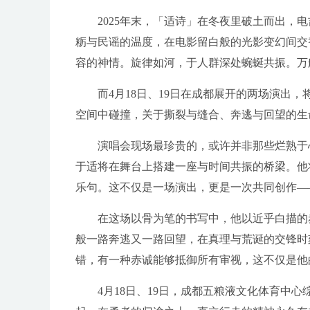
2025年末，「适诗」在冬夜里破土而出
粝与民谣的温度，在电影留白般的光影变幻间交
容的神情。旋律如河，于人群深处蜿蜒共振。万
而4月18日、19日在成都展开的两场演出
空间中碰撞，关于撕裂与缝合、奔逃与回望的生
演唱会现场最珍贵的，或许并非那些烂熟于
于适将在舞台上搭建一座与时间共振的桥梁。他
乐句。这不仅是一场演出，更是一次共同创作—
在这场以骨为笔的书写中，他以近乎白描的
般一路奔逃又一路回望，在真理与荒诞的交锋时
错，有一种赤诚能够抵御所有审视，这不仅是他
4月18日、19日，成都五粮液文化体育中