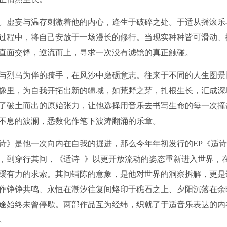
。虚妄与温存刺激着他的内心，逢生于破碎之处。于适从摇滚乐
过程中，将自己安放于一场漫长的修行。当现实种种皆可滑动、
直面交锋，逆流而上，寻求一次没有滤镜的真正触碰。
与烈马为伴的骑手，在风沙中磨砺意志。往来于不同的人生图景
像里，为自我开拓出新的疆域，如荒野之芽，扎根生长，汇成深
了破土而出的原始张力，让他选择用音乐去书写生命的每一次撞
不息的波澜，悉数化作笔下波涛翻涌的乐章。
诗》是他一次向内在自我的掘进，那么今年年初发行的EP《适诗
，到穿行其间，《适诗+》以更开放流动的姿态重新进入世界，
缓有力的求索。其间铺陈的意象，是他对世界的洞察拆解，更是
作铮铮共鸣、永恒在潮汐往复间烙印于礁石之上、夕阳沉落在余
途始终未曾停歇。两部作品互为经纬，织就了于适音乐表达的内
。