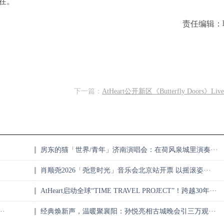
在。
责任编辑：
下一篇：
AtHeart公开新区《Butterfly Doors》Live
房东的猫「世界/青年」济南演唱会：在荷风泉城里演奏···
肖顺尧2026「尧意时光」音乐会北京站开票 以摇滚姿···
AtHeart启动全球“TIME TRAVEL PROJECT”！跨越30年···
·
经典焕新声，温暖聚襄阳：孙悦亮相古城晚会引三万观···