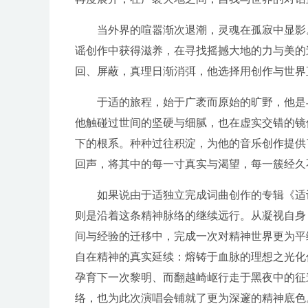
当外界的喧嚣渐次退潮，灵魂在孤寂中显影
谣创作中获得滋养，在寻找摇撼大地的力与美的
回、屏蔽，真理日渐消弭，他选择用创作与世界
于适的旅程，始于广袤而原始的旷野，他是
他触碰过世间的坚硬与细腻，也在虚实交错的镜
下的根系。种种过往积淀，为他的音乐创作提供
回声，将其中的每一寸真实与渴望，每一簇经久
如果说由于适独立完成词曲创作的专辑《适
则是沿着这条精神脉络的继续远行。从凝视自身
间与经验的迁移中，完成一次对精神世界更为平
自在精神的真实延续：熔铸于血脉的理想之光化
孕育下一次黎明、而翻越崎岖行走于黑夜中的征
络，也为此次演唱会铺就了更为深邃的精神底色