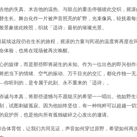
，电吉他的失真、木吉他的温热、与鼓点的重击停顿彼此交织，摇滚
替生长。舞台化作一片被声音照亮的旷野，光束像风，轻抚着每
般景象彼此映照，织就「适诗」最初的璀璨光景。
，将延续这段仍在生长的旅程，摇滚的力量与民谣的温度将再度在
命体验，也将在现场被再次唤醒。
心的旋律，而是那些即将诞生的未知。作为一位出色的即兴创作
将把当下的情绪、空气的振动、万千目光的交汇，都化作独一无
—你听到的，是专属于此刻、永不重来的「适诗」。
赤诚与本真，将那些遗憾与不愿熄灭的希望一一唱出。他如野生
刻，试图刺破孤寂。因为他始终坚信，有一种纯粹可以超越一切
的庇护所，也是他向所有孤独破碎之心发出的邀请。
心综合体育馆，让我们共同见证，声音如何穿过原野，希望如何再