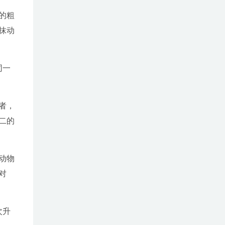
的粗
抹动
同一
者，
二的
动物
对
次升