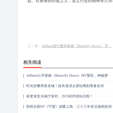
起。在勇者的归途之上，直立行走的精神永久存
上一篇：
AtHeart发行数码单曲《Butterfly Doors》 开···
相关阅读
AtHeart公开新曲《Butterfly Doors》MV预告，神秘梦···
时光折叠席卷龙城！徐良巡演太原站镌刻青春史诗
俞更寅音乐疯疗派对，2025杭州首站启程！
孙悦全新EP《守望》温暖上线：三十三年音乐旅程的深··