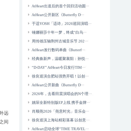
AtHeart出道后的首个回归活动圆···
AtHeart公开新区《Butterfly D···
于适YOSH「适诗」2026巡回演唱···
锤娜丽莎十年一梦，终成“白乌···
周传雄压轴荆州古城音乐节 202···
AtHeart发行数码单曲《Butterf···
经典焕新声，温暖聚襄阳：孙悦···
“D-DAY” AtHeart今日发行TIM···
徐良巡演合肥站强势开唱！以创···
AtHeart公开新曲《Butterfly D···
2026年，去看田震演唱会的N个理···
姚琛全新特别版EP上线 携手金牌···
肖顺尧2026「尧意时光」音乐会···
外远
徐良巡演上海站精彩落幕 以创意···
之间
AtHeart启动全球“TIME TRAVEL···