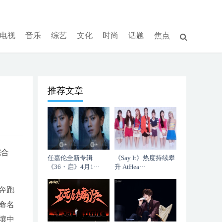
电视
音乐
综艺
文化
时尚
话题
焦点
推荐文章
综合
任嘉伦全新专辑
《Say It》热度持续攀
《36・启》4月1···
升 AtHea···
奔跑
命名
壤中