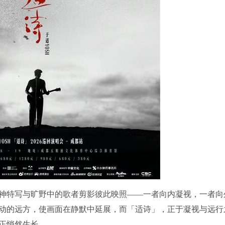
神特写与旷野中的歌者剪影彼此映照——一者向内凝视，一者向
动的远方，使画面在静默中延展，而「适诗」，正于凝视与远行
正悄然生长。