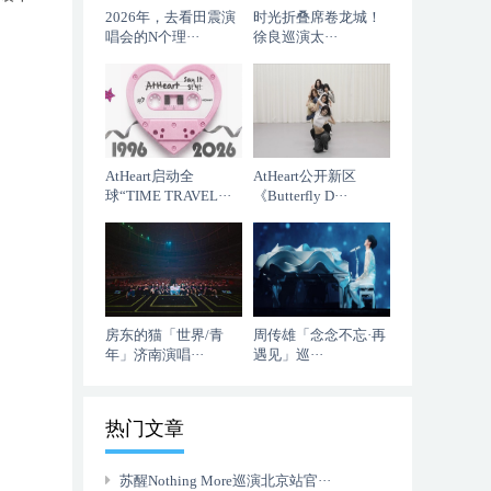
2026年，去看田震演
时光折叠席卷龙城！
唱会的N个理···
徐良巡演太···
AtHeart启动全
AtHeart公开新区
球“TIME TRAVEL···
《Butterfly D···
房东的猫「世界/青
周传雄「念念不忘·再
年」济南演唱···
遇见」巡···
热门文章
苏醒Nothing More巡演北京站官···