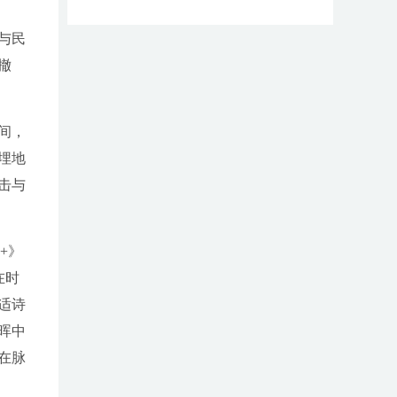
与民
撤
间，
埋地
击与
+》
在时
适诗
晖中
在脉